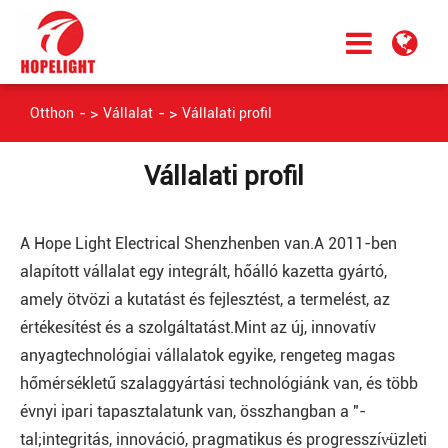
Otthon
Vállalat
Vállalati profil
Vállalati profil
A Hope Light Electrical Shenzhenben van.A 2011-ben
alapított vállalat egy integrált, hőálló kazetta gyártó,
amely ötvözi a kutatást és fejlesztést, a termelést, az
értékesítést és a szolgáltatást.Mint az új, innovatív
anyagtechnológiai vállalatok egyike, rengeteg magas
hőmérsékletű szalaggyártási technológiánk van, és több
évnyi ipari tapasztalatunk van, összhangban a "-
tal;integritás, innováció, pragmatikus és progresszív̵üzleti