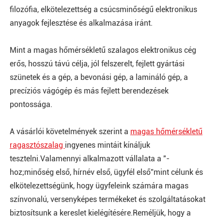
filozófia, elkötelezettség a csúcsminőségű elektronikus
anyagok fejlesztése és alkalmazása iránt.
Mint a magas hőmérsékletű szalagos elektronikus cég
erős, hosszú távú célja, jól felszerelt, fejlett gyártási
szünetek és a gép, a bevonási gép, a lamináló gép, a
precíziós vágógép és más fejlett berendezések
pontossága.
A vásárlói követelmények szerint a
magas hőmérsékletű
ragasztószalag
ingyenes mintáit kínáljuk
tesztelni.Valamennyi alkalmazott vállalata a "-
hoz;minőség első, hírnév első, ügyfél első”mint célunk és
elkötelezettségünk, hogy ügyfeleink számára magas
színvonalú, versenyképes termékeket és szolgáltatásokat
biztosítsunk a kereslet kielégítésére.Reméljük, hogy a