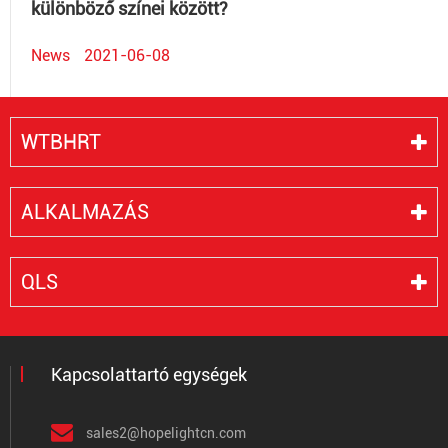
különböző színei között?
News
2021-06-08
WTBHRT
ALKALMAZÁS
QLS
Kapcsolattartó egységek
sales2@hopelightcn.com