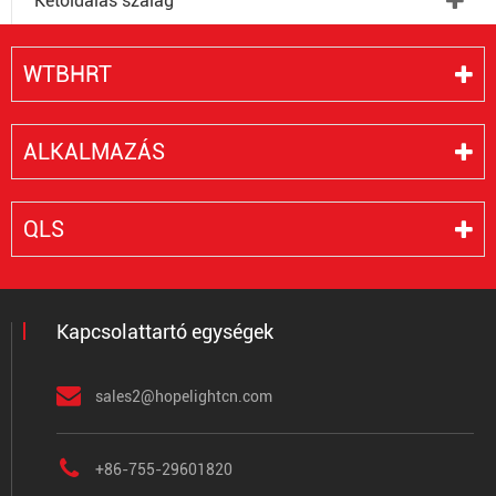
Kétoldalas szalag
WTBHRT
ALKALMAZÁS
QLS
Kapcsolattartó egységek
sales2@hopelightcn.com
+86-755-29601820