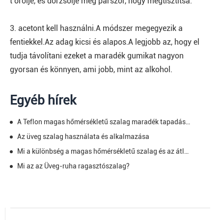
t örölje, és dörzsölje meg párszor, hogy megtisztítsa.
3. acetont kell használni.A módszer megegyezik a
fentiekkel.Az adag kicsi és alapos.A legjobb az, hogy el
tudja távolítani ezeket a maradék gumikat nagyon
gyorsan és könnyen, ami jobb, mint az alkohol.
Egyéb hírek
A Teflon magas hőmérsékletű szalag maradék tapadásának indokai
Az üveg szalag használata és alkalmazása
Mi a különbség a magas hőmérsékletű szalag és az átlagos szalag között?
Mi az az Üveg-ruha ragasztószalag?