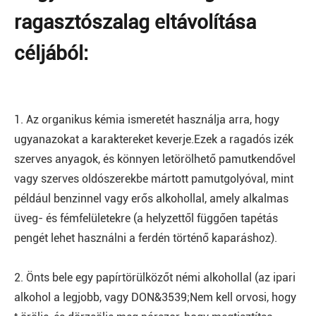
ragasztószalag eltávolítása
céljából:
1. Az organikus kémia ismeretét használja arra, hogy
ugyanazokat a karaktereket keverje.Ezek a ragadós izék
szerves anyagok, és könnyen letörölhető pamutkendővel
vagy szerves oldószerekbe mártott pamutgolyóval, mint
például benzinnel vagy erős alkohollal, amely alkalmas
üveg- és fémfelületekre (a helyzettől függően tapétás
pengét lehet használni a ferdén történő kaparáshoz).
2. Önts bele egy papírtörülközőt némi alkohollal (az ipari
alkohol a legjobb, vagy DON&3539;Nem kell orvosi, hogy