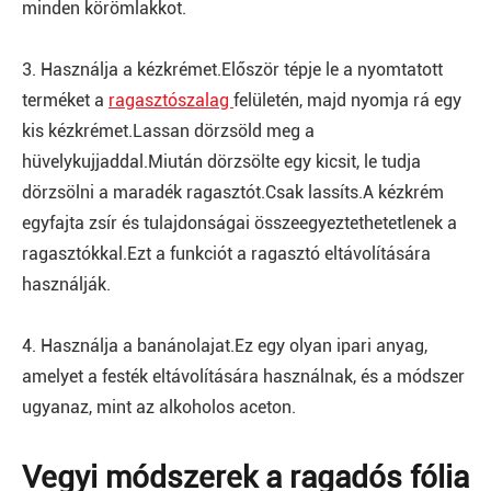
minden körömlakkot.
3. Használja a kézkrémet.Először tépje le a nyomtatott
terméket a
ragasztószalag
felületén, majd nyomja rá egy
kis kézkrémet.Lassan dörzsöld meg a
hüvelykujjaddal.Miután dörzsölte egy kicsit, le tudja
dörzsölni a maradék ragasztót.Csak lassíts.A kézkrém
egyfajta zsír és tulajdonságai összeegyeztethetetlenek a
ragasztókkal.Ezt a funkciót a ragasztó eltávolítására
használják.
4. Használja a banánolajat.Ez egy olyan ipari anyag,
amelyet a festék eltávolítására használnak, és a módszer
ugyanaz, mint az alkoholos aceton.
Vegyi módszerek a ragadós fólia