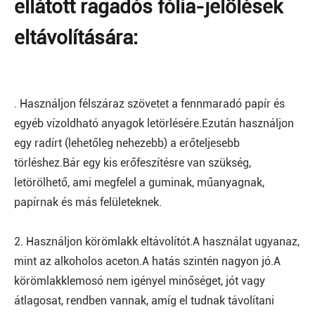
ellátott ragadós fólia-jelölések
eltávolítására:
. Használjon félszáraz szövetet a fennmaradó papír és
egyéb vízoldható anyagok letörlésére.Ezután használjon
egy radírt (lehetőleg nehezebb) a erőteljesebb
törléshez.Bár egy kis erőfeszítésre van szükség,
letörölhető, ami megfelel a guminak, műanyagnak,
papírnak és más felületeknek.
2. Használjon körömlakk eltávolítót.A használat ugyanaz,
mint az alkoholos aceton.A hatás szintén nagyon jó.A
körömlakklemosó nem igényel minőséget, jót vagy
átlagosat, rendben vannak, amíg el tudnak távolítani