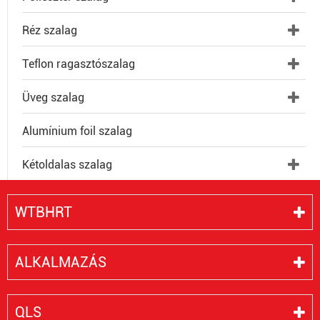
Réz szalag
Teflon ragasztószalag
Üveg szalag
Alumínium foil szalag
Kétoldalas szalag
WTBHRT
ALKALMAZÁS
QLS