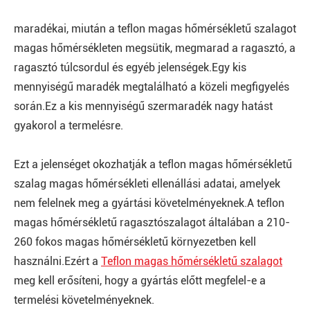
maradékai, miután a teflon magas hőmérsékletű szalagot
magas hőmérsékleten megsütik, megmarad a ragasztó, a
ragasztó túlcsordul és egyéb jelenségek.Egy kis
mennyiségű maradék megtalálható a közeli megfigyelés
során.Ez a kis mennyiségű szermaradék nagy hatást
gyakorol a termelésre.
Ezt a jelenséget okozhatják a teflon magas hőmérsékletű
szalag magas hőmérsékleti ellenállási adatai, amelyek
nem felelnek meg a gyártási követelményeknek.A teflon
magas hőmérsékletű ragasztószalagot általában a 210-
260 fokos magas hőmérsékletű környezetben kell
használni.Ezért a
Teflon magas hőmérsékletű szalagot
meg kell erősíteni, hogy a gyártás előtt megfelel-e a
termelési követelményeknek.