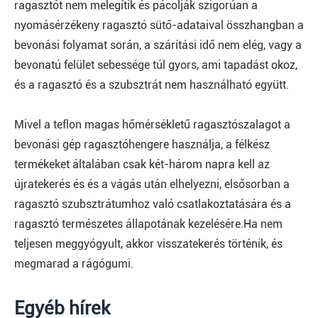
ragasztót nem melegítik és pácolják szigorúan a
nyomásérzékeny ragasztó sütő-adataival összhangban a
bevonási folyamat során, a szárítási idő nem elég, vagy a
bevonatú felület sebessége túl gyors, ami tapadást okoz,
és a ragasztó és a szubsztrát nem használható együtt.
Mivel a teflon magas hőmérsékletű ragasztószalagot a
bevonási gép ragasztóhengere használja, a félkész
termékeket általában csak két-három napra kell az
újratekerés és és a vágás után elhelyezni, elsősorban a
ragasztó szubsztrátumhoz való csatlakoztatására és a
ragasztó természetes állapotának kezelésére.Ha nem
teljesen meggyógyult, akkor visszatekerés történik, és
megmarad a rágógumi.
Egyéb hírek