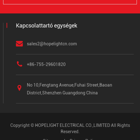
Kapcsolattartó egységek
sales2@hopelightcn.com
+86-755-29601820
No 10,Fengtang Avenue,Fuhai Street,Baoan
District,Shenzhen Guangdong China
Copyright ©
HOPELIGHT ELECTRICAL CO.,LIMITED
All Rights
Reserved.