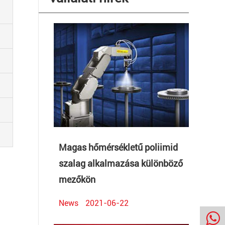
Magas hőmérsékletű poliimid
szalag alkalmazása különböző
mezőkön
News
2021-06-22