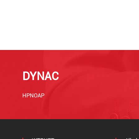
DYNAC
HPNOAP