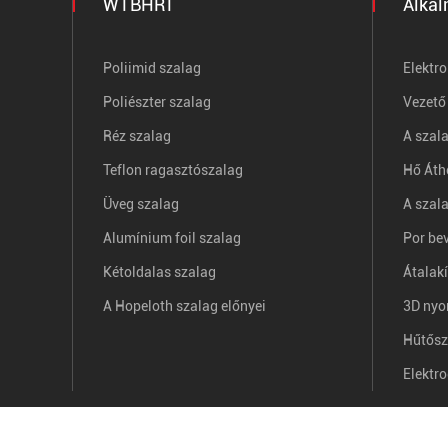
WTBHRT
Alka
Poliimid szalag
Elektr
Poliészter szalag
Vezető
Réz szalag
A szal
Teflon ragasztószalag
Hő Áth
Üveg szalag
A szal
Alumínium foil szalag
Por be
Kétoldalas szalag
Átalakí
A Hopeloth szalag előnyei
3D nyo
Hűtősz
Elektr