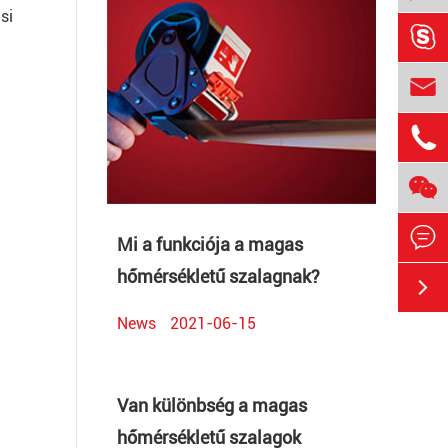
si





Mi a funkciója a magas
hőmérsékletű szalagnak?

News
2021-06-15
Van különbség a magas
hőmérsékletű szalagok