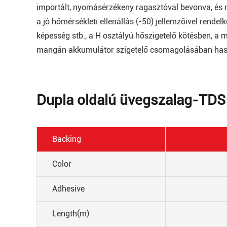
importált, nyomásérzékeny ragasztóval bevonva, és 
a jó hőmérsékleti ellenállás (-50) jellemzőivel ren
képesség stb., a H osztályú hőszigetelő kötésben, 
mangán akkumulátor szigetelő csomagolásában has
Dupla oldalú üvegszalag-TDS
Backing
Color
Adhesive
Length(m)