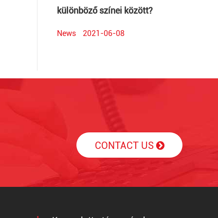
különböző színei között?
News
2021-06-08
CONTACT US