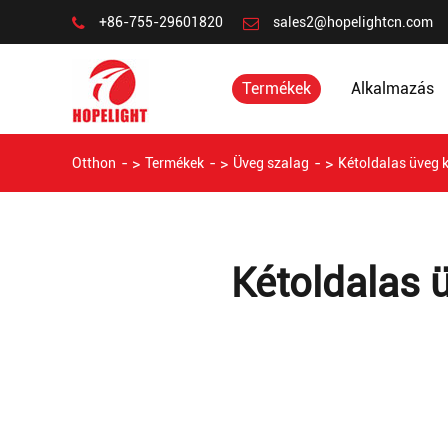
+86-755-29601820
sales2@hopelightcn.com
Termékek
Alkalmazás
Otthon
Termékek
Üveg szalag
Kétoldalas üveg k
Kétoldalas 