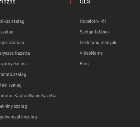
lmazás
QLS
onikus szalag
Hopeloth- ról
 szalag
Szolgáltatások
agok szórása
Eseti tanulmányok
elyezés Kazetta
VideóName
ag árnyékolása
Blog
vonatú szalag
tási szalag
mtatás KaptonName Kazetta
ekrény szalag
ogalvanizáló szalag