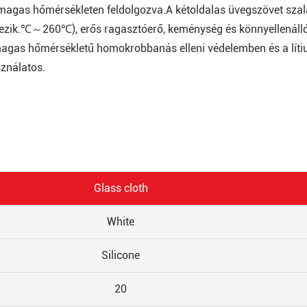
magas hőmérsékleten feldolgozva.A kétoldalas üvegszövet sza
delkezik.℃～260℃), erős ragasztóerő, keménység és könnyellenáll
a magas hőmérsékletű homokrobbanás elleni védelemben és a lít
ználatos.
Glass cloth
White
Silicone
20