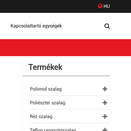
HU
Kapcsolattartó egységek
Termékek
Poliimid szalag
Poliészter szalag
Réz szalag
Teflon ragasztószalag