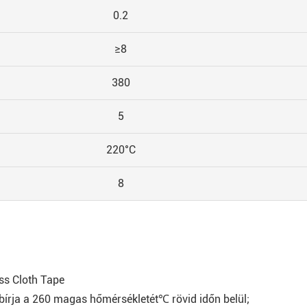
0.2
≥8
380
5
220°C
8
ss Cloth Tape
kibírja a 260 magas hőmérsékletét℃ rövid időn belül;