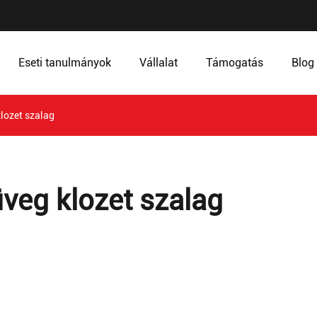
Eseti tanulmányok
Vállalat
Támogatás
Blog
lozet szalag
üveg klozet szalag