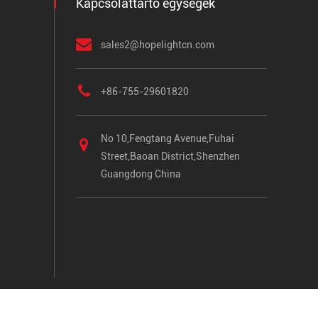
Kapcsolattartó egységek
sales2@hopelightcn.com
+86-755-29601820
No 10,Fengtang Avenue,Fuhai
Street,Baoan District,Shenzhen
Guangdong China