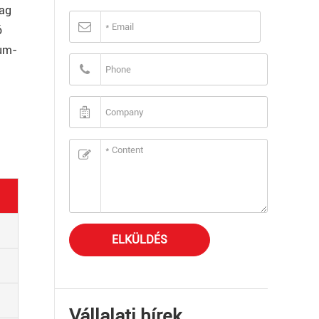
lag
ó
ium-
ELKÜLDÉS
Vállalati hírek